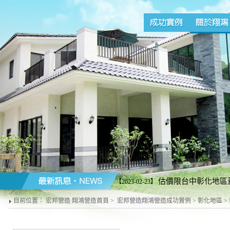
估價限台中彰化地區蓋
【2023-02-23】
營造商配合施工請勿來電)。台中line加好友
目前位置：
宏邦營造 翔鴻營造首頁
>
宏邦營造翔鴻營造成功實例
>
彰化地區
>