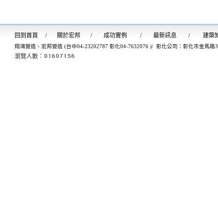
回到首
頁
/
關於宏邦
/
成功實例
/
最新訊息
/
建築
翔鴻營造、宏邦營造 (台中04-23202787 彰化04-7632076 )/ 彰化公司：彰化市金馬路
瀏覽人數：