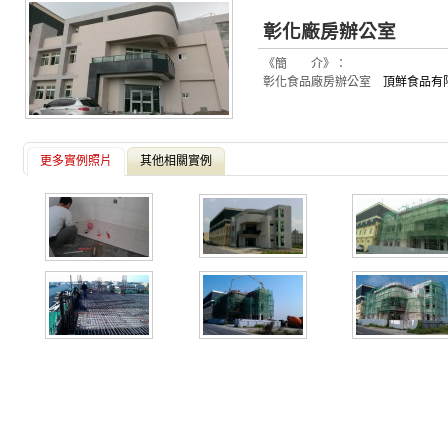
彰化廠房辦公室
《簡 介》：
彰化食品廠房辦公室
頂鮮食品有限
更多實例照片
其他相關實例