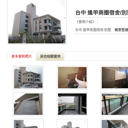
台中 逢甲商圈宿舍/別
《實例介紹》：
台中 逢甲商圈宿舍/別墅
楊意堅建
更多實例照片
其他相關實例