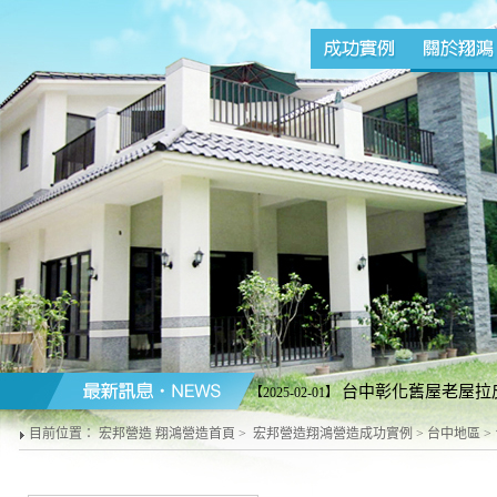
台中彰化舊屋老屋拉
【2025-02-01】
屋翻修、老屋拉皮、浴室廚房外
目前位置：
宏邦營造 翔鴻營造首頁
>
宏邦營造翔鴻營造成功實例
>
台中地區
>