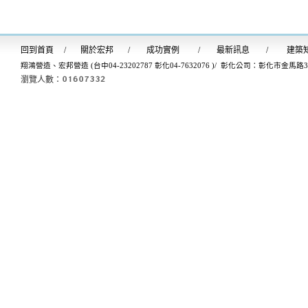
回到首
頁
/
關於宏邦
/
成功實例
/
最新訊息
/
建築
翔鴻營造、宏邦營造 (台中04-23202787 彰化04-7632076 )/ 彰化公司：彰化市金馬路
瀏覽人數：