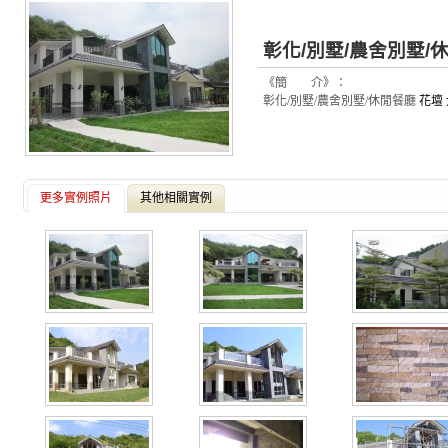
彰化/別墅/農舍別墅/
《簡 介》：
彰化/別墅/農舍別墅/休閒餐廳
花壇
更多實例照片
其他相關實例