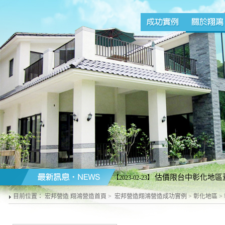
估價限台中彰化地區蓋
【2023-02-23】
營造商配合施工請勿來電)。台中line加好友
目前位置：
宏邦營造 翔鴻營造首頁
>
宏邦營造翔鴻營造成功實例
>
彰化地區
>