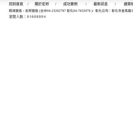
回到首
頁
/
關於宏邦
/
成功實例
/
最新訊息
/
建築
翔鴻營造、宏邦營造 (台中04-23202787 彰化04-7632076 )/ 彰化公司：彰化市金馬路
瀏覽人數：